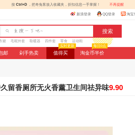
按
Ctrl+D
，把奇兔客放入收藏夹，折扣信息一手掌握！
不再提醒
新浪登录
QQ登录
淘宝
衣裙
毛呢外套
取暖器
四件套
零食
运动鞋
实时更新
每日0点
9包邮
剁手热卖
值得买
淘金币半价
厅持久留香厕所无火香薰卫生间祛异味
9.90