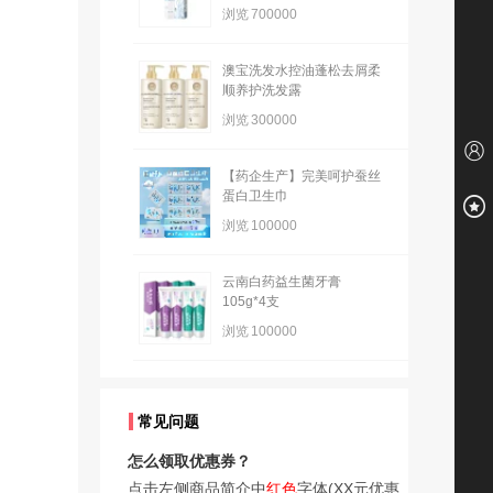
浏览
700000
澳宝洗发水控油蓬松去屑柔
顺养护洗发露
浏览
300000
【药企生产】完美呵护蚕丝
蛋白卫生巾
浏览
100000
云南白药益生菌牙膏
105g*4支
浏览
100000
常见问题
怎么领取优惠券？
点击左侧商品简介中
红色
字体(XX元优惠