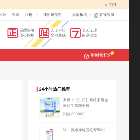
x
关闭
登录
登录
注册
我的奇兔客
卖家报名
在线客服
签到领积分
24小时热门推荐
升级！【仁和】高纤多维全
效益生菌冻干粉
浏览
800000
Veet薇婷净纯脱毛膏50ml