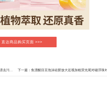
> 直达商品购买页面 >>>
上一篇：包邮蓝漂洗衣液450g*1袋留香婴儿护衣护色去渍去污家用实惠装