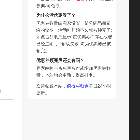
券)即可领取。
为什么没优惠券了？
优惠券数量由商家设置，部分商品商家
给的较少，活动刚开始不久就被秒完了;
如点击领取后显示“该优惠券不存在或者
已经过期”、“领取失败”均为优惠券已被
领完。
优惠券领完后还会有吗？
商家继续与奇兔客合作或增加优惠券数
量，本站均会更新，提高排名。
欢迎收藏本站，
值得买频道
每日24小时
下一篇：鱼漂醒目豆泡沫硅胶放大近视加粗荧光尾对碰浮珠对撞浮漂渔具
更新。