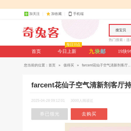
加关注
加收藏
手机端
搜宝贝
热门搜索：
连
每日10点
九
块
邮
首页
今日上新
19块
您当前的位置：
首页
»
值得买
»
farcent花仙子空气清新剂客厅...
farcent花仙子空气清新剂客
2025-04-28 09:12:01
3000人阅读过
券已领光
去购买