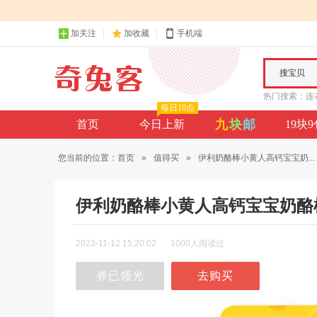
加关注
加收藏
手机端
搜宝贝
热门搜索：
连
每日10点
九
块
邮
首页
今日上新
19块
您当前的位置：
首页
»
值得买
»
伊利奶酪棒小黄人高钙宝宝奶...
伊利奶酪棒小黄人高钙宝宝奶酪棒
2023-11-12 15:20:02
1000人阅读过
券已领光
去购买