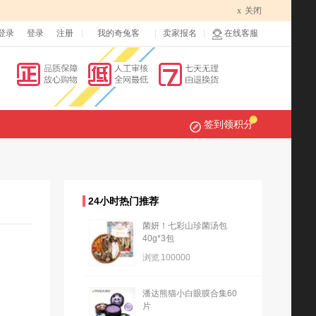
x
关闭
登录
登录
注册
我的奇兔客
卖家报名
在线客服
签到领积分
24小时热门推荐
菌妍！七彩山珍菌汤包
40g*3包
浏览
100000
潘达熊猫小白眼膜合集60
片