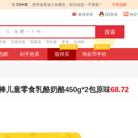
按
Ctrl+D
，把奇兔客放入收藏夹，折扣信息一手掌握！
不再提醒
新浪登录
QQ登录
淘宝
衣裙
毛呢外套
取暖器
四件套
零食
运动鞋
实时更新
每日0点
9包邮
剁手热卖
值得买
淘金币半价
儿童零食乳酪奶酪450g*2包原味
68.72