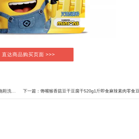
> 直达商品购买页面 >>>
上一篇：科柔专利防滑拖鞋专柜同款家用浴室厚底软底拖鞋洗澡男女四季