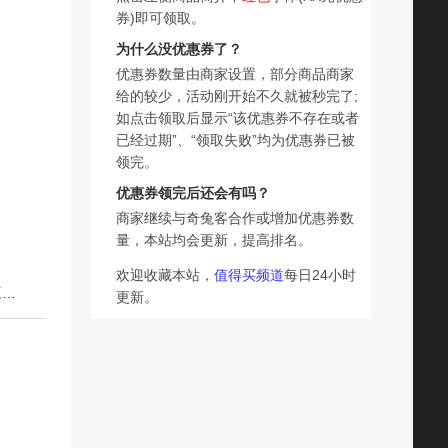
券)即可领取。
为什么没优惠券了？
优惠券数量由商家设置，部分商品商家
给的较少，活动刚开始不久就被秒完了;
如点击领取后显示“该优惠券不存在或者
已经过期”、“领取失败”均为优惠券已被
领完。
优惠券领完后还会有吗？
商家继续与奇兔客合作或增加优惠券数
量，本站均会更新，提高排名。
欢迎收藏本站，
值得买频道
每日24小时
下一篇：馋嘴猴香菇豆干豆腐干520g1斤即食麻辣素肉零食豆制品休闲小吃
更新。