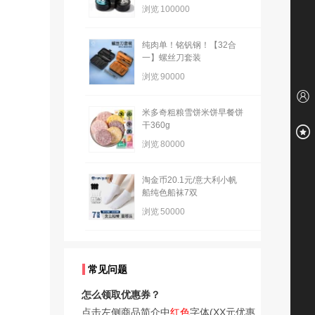
浏览
100000
纯肉单！铭钒钢！【32合
一】螺丝刀套装
浏览
90000
米多奇粗粮雪饼米饼早餐饼
干360g
浏览
80000
淘金币20.1元/意大利小帆
船纯色船袜7双
浏览
50000
常见问题
怎么领取优惠券？
点击左侧商品简介中
红色
字体(XX元优惠