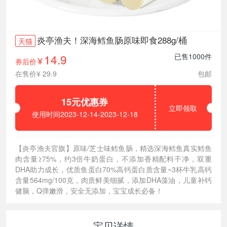
炎亭渔夫！深海鳕鱼肠原味即食288g/桶
天猫
14.9
已售1000件
券后价
¥
在售价¥ 29.9
包邮
15元优惠券
立即领取
使用时间2023-12-14-2023-12-18
【炎亭渔夫官旗】原味/芝士味鳕鱼肠，精选深海鳕鱼真实鳕鱼
肉含量≥75%，约3倍牛奶蛋白，不添加香精配料干净，双重
DHA助力成长，优质鱼蛋白70%高钙蛋白质含量~3杯牛乳高钙
含量564mg/100克，肉质鲜美细腻，添加DHA藻油，儿童补钙
健脑，Q弹嫩滑，安全无添加，宝宝成长必备！
宝贝详情