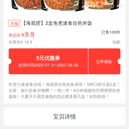
【海底捞】2盒免煮速食自热米饭
天猫
9.9
已售100件
券后价
¥
在售价¥ 14.9
包邮
5元优惠券
立即领取
使用时间2023-07-31-2023-08-02
吃货们速速集合啦！海底捞自热米饭来啦！5种口味任选2盒！
出差、旅行必备好物啊！一泡一拌！8分钟就能吃到香喷喷的米
饭啦！大夏天不愿意做饭的也赶紧多囤几盒！好吃的很！
宝贝详情