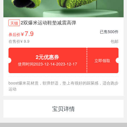
2双爆米运动鞋垫减震高弹
天猫
7.9
已售500件
券后价
¥
在售价¥ 9.9
包邮
2元优惠券
立即领取
使用时间2023-12-14-2023-12-17
boost爆米花材质，软弹舒适，垫上有很好的踩屎感，适合跑步
运动
宝贝详情