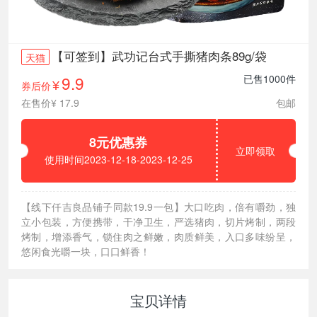
【可签到】武功记台式手撕猪肉条89g/袋
天猫
9.9
已售1000件
券后价
¥
在售价¥ 17.9
包邮
8元优惠券
立即领取
使用时间2023-12-18-2023-12-25
【线下仟吉良品铺子同款19.9一包】大口吃肉，倍有嚼劲，独
立小包装，方便携带，干净卫生，严选猪肉，切片烤制，两段
烤制，增添香气，锁住肉之鲜嫩，肉质鲜美，入口多味纷呈，
悠闲食光嚼一块，口口鲜香！
宝贝详情