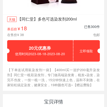
【同仁堂】多色可选染发剂200ml
天猫
18
已售300件
券后价
¥
在售价¥ 38
包邮
20元优惠券
立即领取
使用时间2023-08-18-2023-08-20
【下单送试用装染发剂一袋】【400ml买一送护200毫升染发
剂】同仁堂一梳彩染发剂，专门做高端染发膏，梳发=染发，染
完不伤发，一按一梳一洗，15分钟快速上色，温和不刺激，在
家轻松搞定染发，健康安全，19种颜色可选~【赠运费险】
宝贝详情