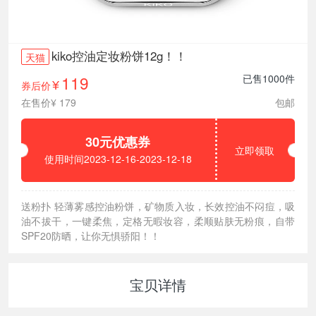
kiko控油定妆粉饼12g！！
天猫
119
已售1000件
券后价
¥
在售价¥ 179
包邮
30元优惠券
立即领取
使用时间2023-12-16-2023-12-18
送粉扑 轻薄雾感控油粉饼，矿物质入妆，长效控油不闷痘，吸
油不拔干，一键柔焦，定格无暇妆容，柔顺贴肤无粉痕，自带
SPF20防晒，让你无惧骄阳！！
宝贝详情