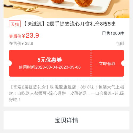
【味滋源】2层手提篮流心月饼礼盒8枚8味
天猫
23.9
已售1000件
券后价
¥
在售价¥ 28.9
包邮
5元优惠券
立即领取
使用时间2023-09-04-2023-09-06
【高端2层提篮礼盒】味滋源旗舰店！8饼8味！包装大气上档
次！自吃送人都很可~流心月饼！皮薄馅足，一口会爆浆~超.级
好吃！
宝贝详情