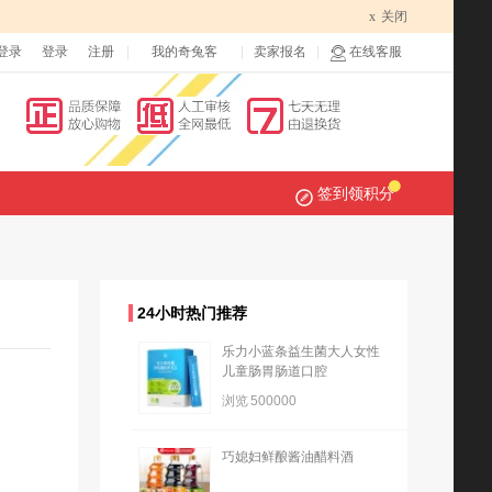
x
关闭
登录
登录
注册
我的奇兔客
卖家报名
在线客服
签到领积分
24小时热门推荐
乐力小蓝条益生菌大人女性
儿童肠胃肠道口腔
浏览
500000
巧媳妇鲜酿酱油醋料酒