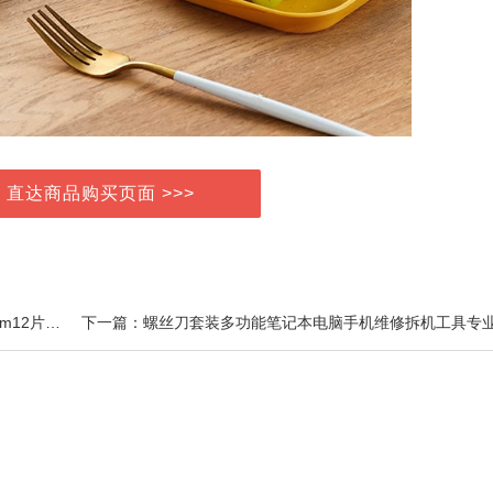
> 直达商品购买页面 >>>
上一篇：苏菲卫生巾裸感S贵族™棉进口日用姨妈巾25cm12片*3包+迷你巾14片