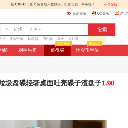
按
Ctrl+D
，把奇兔客放入收藏夹，折扣信息一手掌握！
不再提醒
新浪登录
QQ登录
淘宝
衣裙
毛呢外套
取暖器
四件套
零食
运动鞋
实时更新
每日0点
9包邮
剁手热卖
值得买
淘金币半价
垃圾盘碟轻奢桌面吐壳碟子渣盘子
1.90