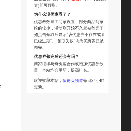
券)即可领取。
为什么没优惠券了？
优惠券数量由商家设置，部分商品商家
给的较少，活动刚开始不久就被秒完了;
如点击领取后显示“该优惠券不存在或者
已经过期”、“领取失败”均为优惠券已被
领完。
优惠券领完后还会有吗？
商家继续与奇兔客合作或增加优惠券数
量，本站均会更新，提高排名。
欢迎收藏本站，
值得买频道
每日24小时
下一篇：螺丝刀套装多功能笔记本电脑手机维修拆机工具专业家用清灰小精密
更新。