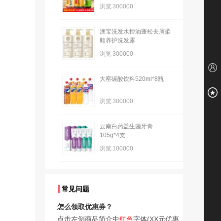
浏览
300000
澳宝洗发水控油蓬松去屑柔
顺养护洗发露
浏览
300000
大窑碳酸饮料520ml*8瓶
浏览
300000
云南白药益生菌牙膏
105g*4支
浏览
100000
常见问题
怎么领取优惠券？
点击左侧商品简介中
红色
字体(XX元优惠