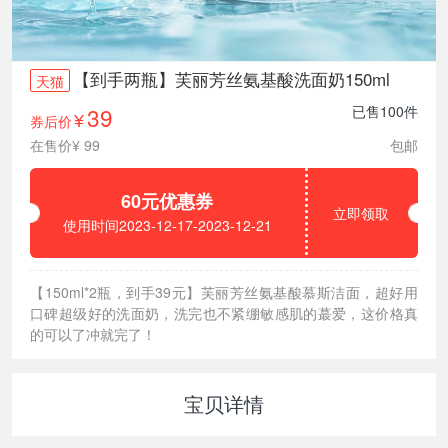
【到手两瓶】芙丽芳丝氨基酸洗面奶150ml
天猫
39
已售100件
券后价
¥
在售价¥ 99
包邮
60元优惠券
立即领取
使用时间2023-12-17-2023-12-21
【150ml*2瓶，到手39元】芙丽芳丝氨基酸慕斯洁面，超好用
口碑超级好的洗面奶，洗完也不紧绷敏感肌的蕞爱，这价格真
的可以了冲就完了！
宝贝详情