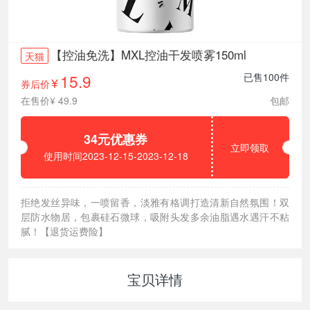
【控油免洗】MXL控油干发喷雾150ml
天猫
15.9
已售100件
券后价
¥
在售价¥ 49.9
包邮
34元优惠券
立即领取
使用时间2023-12-15-2023-12-18
拒绝发丝异味，一喷留香，淡雅有格调打造清新自然氛围！双
层防水物居，包裹硅石微球，吸附头发多余油脂遇水遇汗不粘
腻！【退货运费险】
宝贝详情