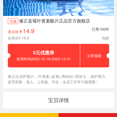
修正蓝莓叶黄素酯片正品官方旗舰店
天猫
14.9
已售100件
券后价
¥
在售价¥ 19.9
包邮
5元优惠券
立即领取
使用时间2023-12-18-2023-12-31
修正出品护眼片，叶黄素+蓝莓+黑枸杞+黑加仑，保护视力、
提亮双眼，老人、上班族、学生，生活工作学习都需要！
宝贝详情