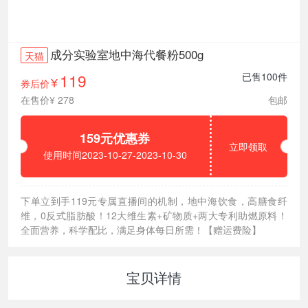
成分实验室地中海代餐粉500g
天猫
119
已售100件
券后价
¥
在售价¥ 278
包邮
159元优惠券
立即领取
使用时间2023-10-27-2023-10-30
下单立到手119元专属直播间的机制，地中海饮食，高膳食纤
维，0反式脂肪酸！12大维生素+矿物质+两大专利助燃原料！
全面营养，科学配比，满足身体每日所需！【赠运费险】
宝贝详情