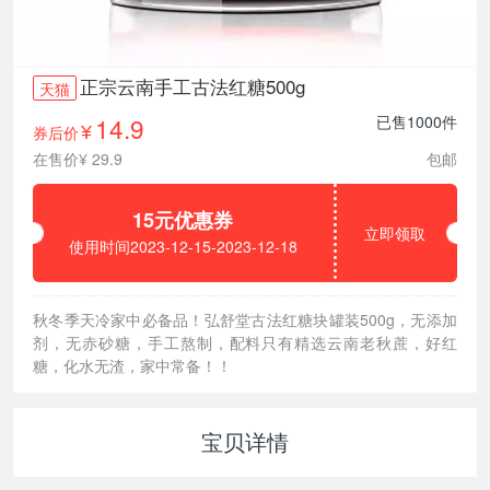
正宗云南手工古法红糖500g
天猫
14.9
已售1000件
券后价
¥
在售价¥ 29.9
包邮
15元优惠券
立即领取
使用时间2023-12-15-2023-12-18
秋冬季天冷家中必备品！弘舒堂古法红糖块罐装500g，无添加
剂，无赤砂糖，手工熬制，配料只有精选云南老秋蔗，好红
糖，化水无渣，家中常备！！
宝贝详情