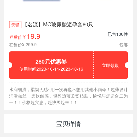
【名流】MO玻尿酸避孕套60只
天猫
19.9
已售100件
券后价
¥
在售价¥ 299.9
包邮
280元优惠券
立即领取
使用时间2023-10-14-2023-10-16
水润细滑，柔韧无感~用一次再也不想用其他小雨伞！超薄设计
润滑如丝，柔软触感，轻盈透薄柔韧贴肤，愉悦与舒适合二为
一！！价格超实惠，赶快买起来！！
宝贝详情