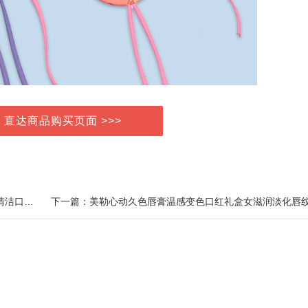
> 直达商品购买页面 >>>
上一篇：拍5件！蓝尼芳可3D炫白小苏打护龈酵素深度清洁口气持久清新牙膏L