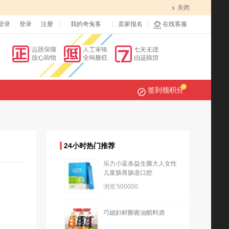
x
关闭
登录
登录
注册
我的奇兔客
卖家报名
在线客服
签到领积分
24小时热门推荐
乐力小蓝条益生菌大人女性
儿童肠胃肠道口腔
浏览
500000
巧媳妇鲜酿酱油醋料酒