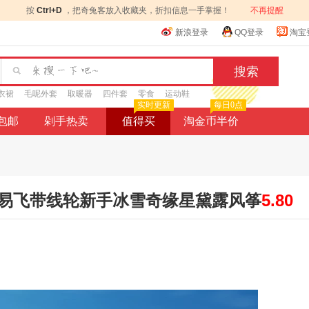
按
Ctrl+D
，把奇兔客放入收藏夹，折扣信息一手掌握！
不再提醒
新浪登录
QQ登录
淘宝
衣裙
毛呢外套
取暖器
四件套
零食
运动鞋
实时更新
每日0点
9包邮
剁手热卖
值得买
淘金币半价
易飞带线轮新手冰雪奇缘星黛露风筝
5.80