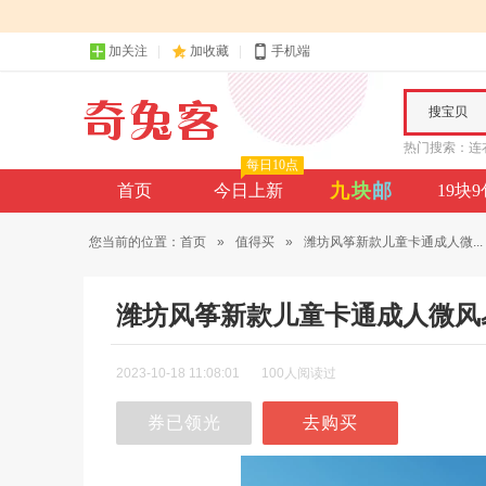
加关注
加收藏
手机端
搜宝贝
热门搜索：
连
每日10点
九
块
邮
首页
今日上新
19块
您当前的位置：
首页
»
值得买
»
潍坊风筝新款儿童卡通成人微...
潍坊风筝新款儿童卡通成人微风
2023-10-18 11:08:01
100人阅读过
券已领光
去购买