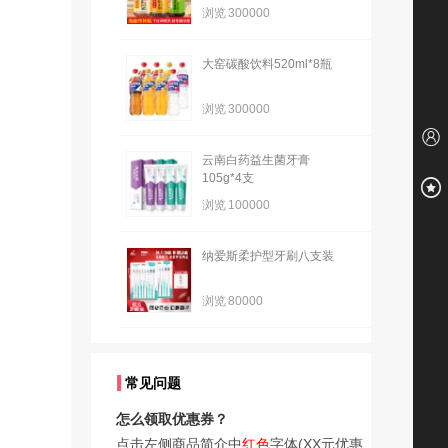
浏览
300000
大窑碳酸饮料520ml*8瓶
浏览
300000
云南白药益生菌牙膏
105g*4支
浏览
100000
纳爱斯柔护型牙刷八支装
浏览
80000
常见问题
怎么领取优惠券？
点击左侧商品简介中
红色
字体(XX元优惠