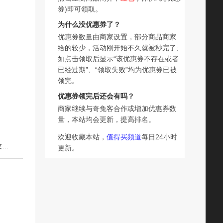
券)即可领取。
为什么没优惠券了？
优惠券数量由商家设置，部分商品商家
给的较少，活动刚开始不久就被秒完了;
如点击领取后显示“该优惠券不存在或者
已经过期”、“领取失败”均为优惠券已被
领完。
优惠券领完后还会有吗？
商家继续与奇兔客合作或增加优惠券数
量，本站均会更新，提高排名。
欢迎收藏本站，
值得买频道
每日24小时
下一篇：美勒心动久色唇膏温感变色口红礼盒女滋润淡化唇纹不掉不沾杯新款
更新。