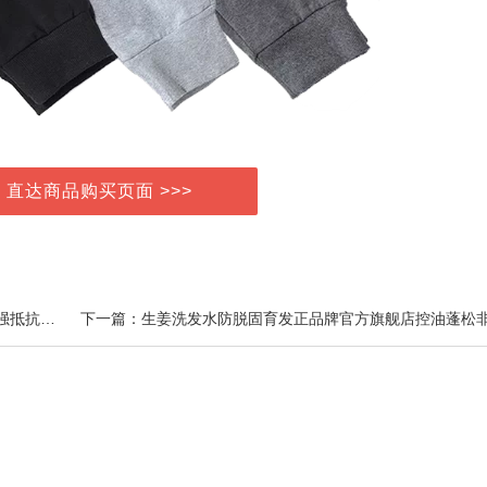
> 直达商品购买页面 >>>
上一篇：宠儿香猫咪乳铁蛋白益生菌狗狗提高免疫力增强抵抗力幼犬幼猫鼻支