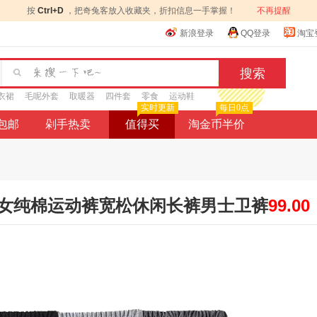
按
Ctrl+D
，把奇兔客放入收藏夹，折扣信息一手掌握！
不再提醒
新浪登录
QQ登录
淘宝
衣裙
毛呢外套
取暖器
四件套
零食
运动鞋
实时更新
每日0点
9包邮
剁手热卖
值得买
淘金币半价
女纯棉运动裤宽松休闲长裤男士卫裤
99.00