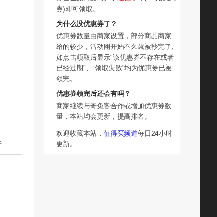
券)即可领取。
为什么没优惠券了？
优惠券数量由商家设置，部分商品商家
给的较少，活动刚开始不久就被秒完了;
如点击领取后显示“该优惠券不存在或者
已经过期”、“领取失败”均为优惠券已被
领完。
优惠券领完后还会有吗？
商家继续与奇兔客合作或增加优惠券数
量，本站均会更新，提高排名。
欢迎收藏本站，
值得买频道
每日24小时
下一篇：生姜洗发水防脱固育发正品牌官方旗舰店控油蓬松非生增发密男女露
更新。