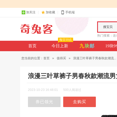
加关注
加收藏
手机端
搜宝贝
热门搜索：
连
每日10点
九
块
邮
首页
今日上新
19块
您当前的位置：
首页
»
值得买
»
浪漫三叶草裤子男春秋款潮流...
浪漫三叶草裤子男春秋款潮流男
2023-10-23 16:48:01
500人阅读过
券已领光
去购买