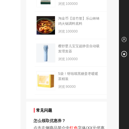
浏览
100000
淘金币【送竹签】乐山钵钵
鸡火锅调料底料
浏览
100000
樱舒婴儿宝宝超静音自动吸
发理发器
浏览
100000
5袋！呀啦嗦黑糖姜枣暖暖
茶精装
浏览
90000
常见问题
怎么领取优惠券？
点击左侧商品简介中
红色
字体(XX元优惠