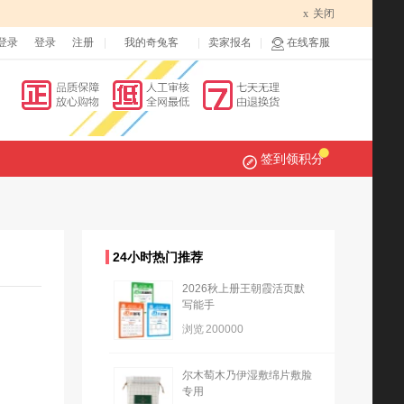
x
关闭
登录
登录
注册
我的奇兔客
卖家报名
在线客服
签到领积分
24小时热门推荐
2026秋上册王朝霞活页默
写能手
浏览
200000
尔木萄木乃伊湿敷绵片敷脸
专用