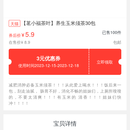
【茗小福茶叶】养生玉米须茶30包
天猫
5.9
已售100件
券后价
¥
在售价¥ 8.9
包邮
3元优惠券
立即领取
使用时间2023-12-15-2023-12-18
减肥消肿必备玉米须茶！！！从此爱上喝水！！！饭后来一
包，刮走油腻， 肠胃不好，消化不畅的姐妹们，上厕所嗖嗖
的，不要太清爽！！！有玉米的 清香！！！姐妹们快
冲！！！！
宝贝详情