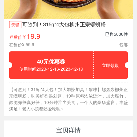
可签到！315g*4大包柳州正宗螺蛳粉
天猫
19.9
已售5000件
券后价
¥
在售价¥ 59.9
包邮
40元优惠券
立即领取
使用时间2023-12-16-2023-12-19
【可签到！315g*4大包！加大加辣加臭！够味】螺轰轰柳州正
宗螺狮粉，味美鲜香很划算，19种原料浓浓汤汁，加大腐竹，
酸脆嫩笋真好笋，10分钟舌尖美食，一个人的豪华盛宴，丰盛
满足！老人小孩都还爱吃呢~
宝贝详情