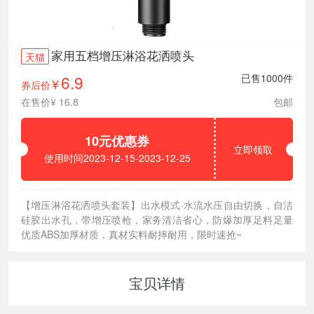
家用五档增压淋浴花洒喷头
天猫
6.9
已售1000件
券后价
¥
在售价¥ 16.8
包邮
10元优惠券
立即领取
使用时间2023-12-15-2023-12-25
【增压淋浴花洒喷头套装】出水模式·水流水压自由切换，自洁
硅胶出水孔，带增压喷枪，家务清洁省心，防爆加厚足料足量
优质ABS加厚材质，真材实料耐摔耐用，限时速抢~
宝贝详情