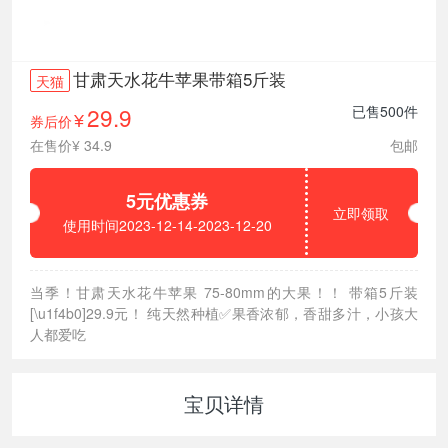
甘肃天水花牛苹果带箱5斤装
天猫
29.9
已售500件
券后价
¥
在售价¥ 34.9
包邮
5元优惠券
立即领取
使用时间2023-12-14-2023-12-20
当季！甘肃天水花牛苹果 75-80mm的大果！！ 带箱5斤装
[\u1f4b0]29.9元！ 纯天然种植✅果香浓郁，香甜多汁，小孩大
人都爱吃
宝贝详情