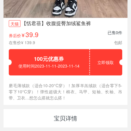
【恬君蓓】收腹提臀加绒鲨鱼裤
天猫
39.9
已售0件
券后价
¥
在售价¥ 139.9
包邮
100元优惠券
立即领取
使用时间2023-11-11-2023-11-14
磨毛薄绒款（适合10-20°C穿）！加厚羊羔绒款（适合零下5-
零下10°C穿）！弹性超级大！棉衣、马甲、短袖、长袖、吊
带、卫衣…想怎么搭就怎么搭！
宝贝详情