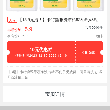
【15.9元撸！】卡特黛雅洗洁精928g瓶×3瓶
天猫
15.9
已售5000件
券后价
¥
在售价¥ 25.9
包邮
10元优惠券
立即领取
使用时间2023-12-15-2023-12-18
【3瓶】卡特黛雅果蔬净洗洁精 不伤手无残留！蔬果清洗剂+餐
具洗洁精二合一
宝贝详情