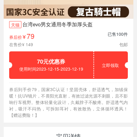
台湾evo男女通用冬季加厚头盔
天猫
79
已售100件
券后价
¥
在售价¥ 149
包邮
70元优惠券
立即领取
使用时间2023-12-15-2023-12-19
券后到手价79，国家3C认证！坚固壳体，舒适透气，加绒保
暖！抗UV镜片，不畏阳光直射，有效过滤光源不刺眼，且不影
响行车视野。整体轻量化设计，久戴脖子不酸疼。舒适透气内
衬，吸汗不闷热，可拆卸耳衬，有效散热，立体循环透风！
【赠运费险！】
宝贝详情