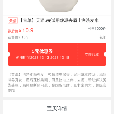
【首单】天猫u先试用馥珮去屑止痒洗发水
天猫
10.9
已售1000件
券后价
¥
在售价¥ 15.9
包邮
5元优惠券
立即领取
使用时间2023-12-13-2023-12-18
【首单】洁净柔顺秀发，气味清爽留香，采用草本精华，滋润
滋养秀发，用后蓬松柔顺，而且控油止痒，去屑，帮助解决烫
染受损，易掉易断的问题，是国货老牌，量非常的大，超级实
惠哦
宝贝详情