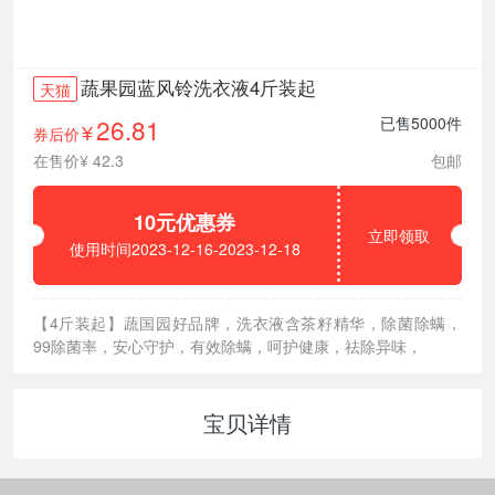
蔬果园蓝风铃洗衣液4斤装起
天猫
26.81
已售5000件
券后价
¥
在售价¥ 42.3
包邮
10元优惠券
立即领取
使用时间2023-12-16-2023-12-18
【4斤装起】蔬国园好品牌，洗衣液含茶籽精华，除菌除螨，
99除菌率，安心守护，有效除螨，呵护健康，祛除异味，
宝贝详情