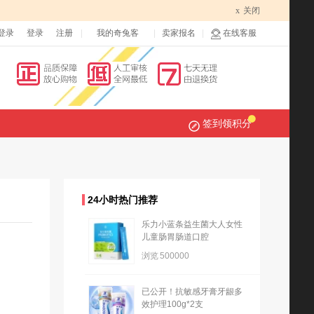
x
关闭
登录
登录
注册
我的奇兔客
卖家报名
在线客服
签到领积分
24小时热门推荐
乐力小蓝条益生菌大人女性
儿童肠胃肠道口腔
浏览
500000
已公开！抗敏感牙膏牙龈多
效护理100g*2支