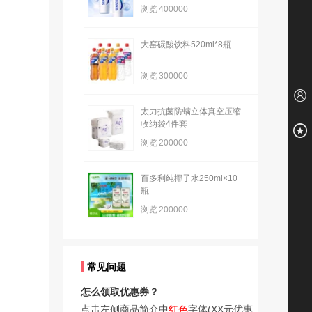
浏览
400000
大窑碳酸饮料520ml*8瓶
浏览
300000
太力抗菌防螨立体真空压缩
收纳袋4件套
浏览
200000
百多利纯椰子水250ml×10
瓶
浏览
200000
常见问题
怎么领取优惠券？
点击左侧商品简介中
红色
字体(XX元优惠