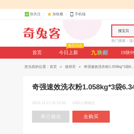
加关注
加收藏
手机端
搜宝贝
热门搜索：
连
每日10点
九
块
邮
首页
今日上新
19块
您当前的位置：
首页
»
值得买
»
奇强速效洗衣粉1.058kg*3袋6...
奇强速效洗衣粉1.058kg*3袋
2023-11-17 21:12:02
1000人阅读过
券已领光
去购买