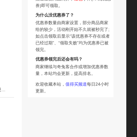
券)即可领取。
为什么没优惠券了？
优惠券数量由商家设置，部分商品商家
给的较少，活动刚开始不久就被秒完了;
如点击领取后显示“该优惠券不存在或者
已经过期”、“领取失败”均为优惠券已被
领完。
优惠券领完后还会有吗？
商家继续与奇兔客合作或增加优惠券数
量，本站均会更新，提高排名。
欢迎收藏本站，
值得买频道
每日24小时
下一篇：婷喜欢老虎膏颈肩腰腿脚踝皮肤外用抑菌乳膏冷敷凝胶1【非进口】
更新。