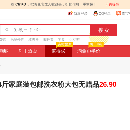
按
Ctrl+D
，把奇兔客放入收藏夹，折扣信息一手掌握！
不再提醒
新浪登录
QQ登录
淘宝
衣裙
毛呢外套
取暖器
四件套
零食
运动鞋
实时更新
每日0点
9包邮
剁手热卖
值得买
淘金币半价
.
6.34斤家庭装包邮洗衣粉大包无赠品
26.90