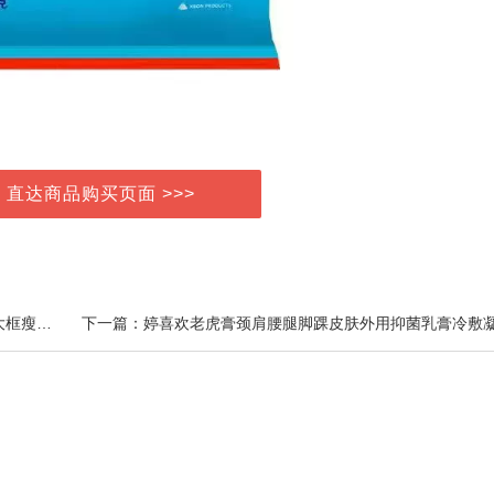
> 直达商品购买页面 >>>
上一篇：mikibobo近视眼镜0-600度高级感有度数高清大框瘦脸男女款平光镜D