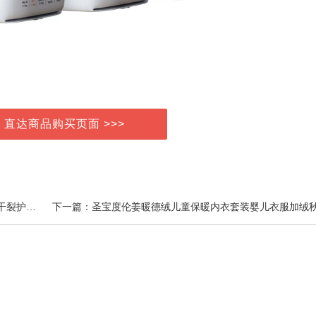
> 直达商品购买页面 >>>
上一篇：奈皙足膜嫩白女保湿脚膜滋润去角死皮老茧防干裂护理40ml袋2片装