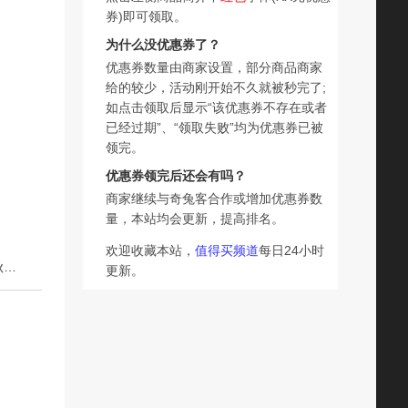
券)即可领取。
为什么没优惠券了？
优惠券数量由商家设置，部分商品商家
给的较少，活动刚开始不久就被秒完了;
如点击领取后显示“该优惠券不存在或者
已经过期”、“领取失败”均为优惠券已被
领完。
优惠券领完后还会有吗？
商家继续与奇兔客合作或增加优惠券数
量，本站均会更新，提高排名。
欢迎收藏本站，
值得买频道
每日24小时
下一篇：圣宝度伦姜暖德绒儿童保暖内衣套装婴儿衣服加绒秋衣秋裤宝宝睡衣
更新。