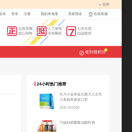
x
关闭
登录
登录
注册
我的奇兔客
卖家报名
在线客服
签到领积分
24小时热门推荐
乐力小蓝条益生菌大人女性
儿童肠胃肠道口腔
浏览
500000
巧媳妇鲜酿酱油醋料酒