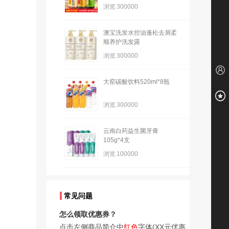
浏览
300000
澳宝洗发水控油蓬松去屑柔
顺养护洗发露
浏览
300000
大窑碳酸饮料520ml*8瓶
浏览
300000
云南白药益生菌牙膏
105g*4支
浏览
100000
常见问题
怎么领取优惠券？
点击左侧商品简介中
红色
字体(XX元优惠