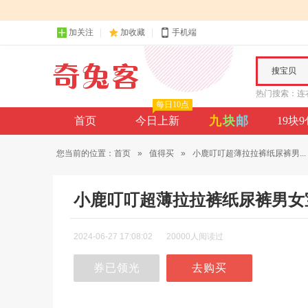
加关注
加收藏
手机端
搜宝贝
热门搜索：
连
每日10点
九
块
邮
首页
今日上新
19块
您当前的位置：
首页
»
值得买
»
小鹿叮叮超薄拉拉裤纸尿裤男...
小鹿叮叮超薄拉拉裤纸尿裤男女
2024-06-27 17:08:02
20000人阅读过
券已领光
去购买