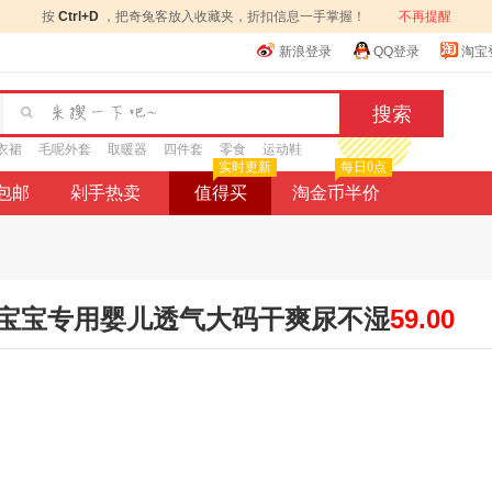
按
Ctrl+D
，把奇兔客放入收藏夹，折扣信息一手掌握！
不再提醒
新浪登录
QQ登录
淘宝
衣裙
毛呢外套
取暖器
四件套
零食
运动鞋
实时更新
每日0点
9包邮
剁手热卖
值得买
淘金币半价
宝宝专用婴儿透气大码干爽尿不湿
59.00