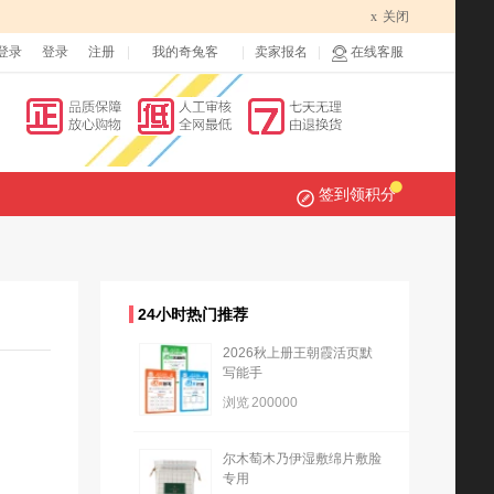
x
关闭
登录
登录
注册
我的奇兔客
卖家报名
在线客服
签到领积分
24小时热门推荐
2026秋上册王朝霞活页默
写能手
浏览
200000
尔木萄木乃伊湿敷绵片敷脸
专用