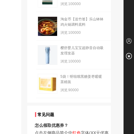
浏览
100000
淘金币【送竹签】乐山钵钵
鸡火锅调料底料
浏览
100000
樱舒婴儿宝宝超静音自动吸
发理发器
浏览
100000
5袋！呀啦嗦黑糖姜枣暖暖
茶精装
浏览
90000
常见问题
怎么领取优惠券？
点击左侧商品简介中
红色
字体(XX元优惠