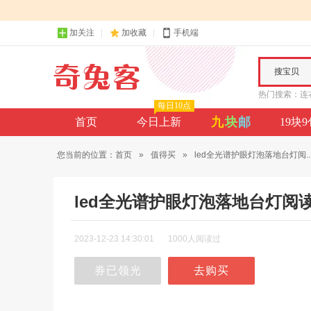
加关注
加收藏
手机端
搜宝贝
热门搜索：
连
每日10点
九
块
邮
首页
今日上新
19块
您当前的位置：
首页
»
值得买
»
led全光谱护眼灯泡落地台灯阅..
led全光谱护眼灯泡落地台灯阅
2023-12-23 14:30:01
1000人阅读过
券已领光
去购买