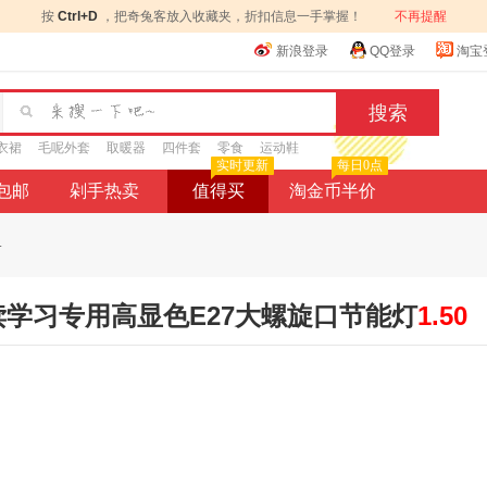
按
Ctrl+D
，把奇兔客放入收藏夹，折扣信息一手掌握！
不再提醒
新浪登录
QQ登录
淘宝
衣裙
毛呢外套
取暖器
四件套
零食
运动鞋
实时更新
每日0点
9包邮
剁手热卖
值得买
淘金币半价
.
读学习专用高显色E27大螺旋口节能灯
1.50