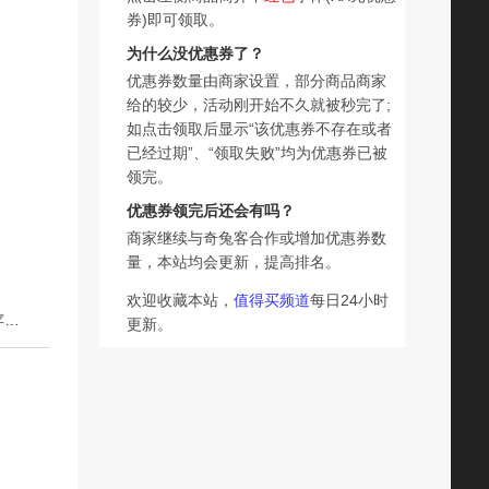
券)即可领取。
为什么没优惠券了？
优惠券数量由商家设置，部分商品商家
给的较少，活动刚开始不久就被秒完了;
如点击领取后显示“该优惠券不存在或者
已经过期”、“领取失败”均为优惠券已被
领完。
优惠券领完后还会有吗？
商家继续与奇兔客合作或增加优惠券数
量，本站均会更新，提高排名。
欢迎收藏本站，
值得买频道
每日24小时
下一篇：圣诞节儿童礼品礼物袋子平安夜苹果包装盒手提袋苹果糖果罐礼物袋
更新。