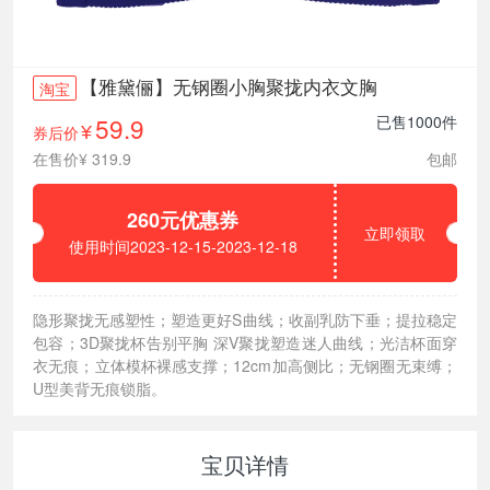
【雅黛俪】无钢圈小胸聚拢内衣文胸
淘宝
59.9
已售1000件
券后价
¥
在售价¥ 319.9
包邮
260元优惠券
立即领取
使用时间2023-12-15-2023-12-18
隐形聚拢无感塑性；塑造更好S曲线；收副乳防下垂；提拉稳定
包容；3D聚拢杯告别平胸 深V聚拢塑造迷人曲线；光洁杯面穿
衣无痕；立体模杯裸感支撑；12cm加高侧比；无钢圈无束缚；
U型美背无痕锁脂。
宝贝详情