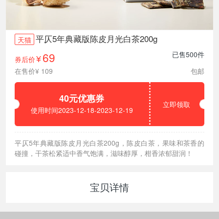
平仄5年典藏版陈皮月光白茶200g
天猫
69
已售500件
券后价
¥
在售价¥ 109
包邮
40元优惠券
立即领取
使用时间2023-12-18-2023-12-19
平仄5年典藏版陈皮月光白茶200g，陈皮白茶，果味和茶香的
碰撞，干茶松紧适中香气饱满，滋味醇厚，柑香浓郁甜润！
宝贝详情