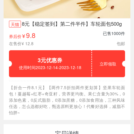
8元【稳定签到】第二件半件】车轮面包500g
天猫
9.8
已售1000件
券后价
¥
在售价¥ 12.8
包邮
3元优惠券
立即领取
使用时间2023-12-14-2023-12-18
【折合一件8.1元】【两件7.5折拍两件更划算】坚果车轮面
包！蔓越莓+红枣+奇亚籽，营养更均衡。果仁含量为30%，0
添加色素，0反式脂肪，0添加蔗糖，0添加食用油，三种风味
任选，怎么选都好吃，甄选原料更放心！代餐好选择，减脂不
怕胖~
宝贝详情