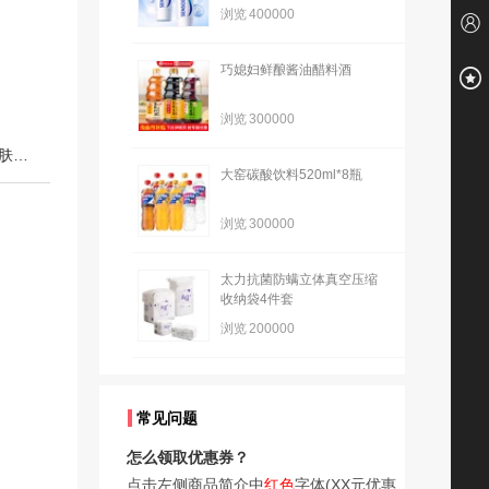
浏览
400000
巧媳妇鲜酿酱油醋料酒
浏览
300000
下一篇：SUSU WISH玻色因抗皱精华液改善肌肤干燥补水嫩肤紧致D
大窑碳酸饮料520ml*8瓶
浏览
300000
太力抗菌防螨立体真空压缩
收纳袋4件套
浏览
200000
常见问题
怎么领取优惠券？
点击左侧商品简介中
红色
字体(XX元优惠