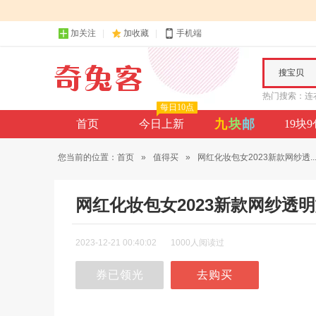
加关注
加收藏
手机端
搜宝贝
热门搜索：
连
每日10点
九
块
邮
首页
今日上新
19块
您当前的位置：
首页
»
值得买
»
网红化妆包女2023新款网纱透..
网红化妆包女2023新款网纱透
2023-12-21 00:40:02
1000人阅读过
券已领光
去购买