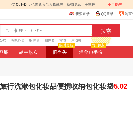
按
Ctrl+D
，把奇兔客放入收藏夹，折扣信息一手掌握！
不再提醒
新浪登录
QQ登录
淘宝
衣裙
毛呢外套
取暖器
四件套
零食
运动鞋
实时更新
每日0点
9包邮
剁手热卖
值得买
淘金币半价
.
明旅行洗漱包化妆品便携收纳包化妆袋
5.02