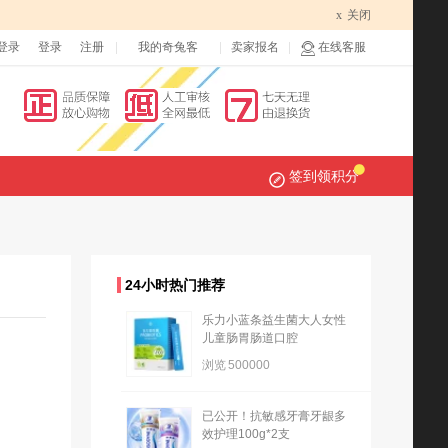
x
关闭
登录
登录
注册
我的奇兔客
卖家报名
在线客服
签到领积分
24小时热门推荐
乐力小蓝条益生菌大人女性
儿童肠胃肠道口腔
浏览
500000
已公开！抗敏感牙膏牙龈多
效护理100g*2支