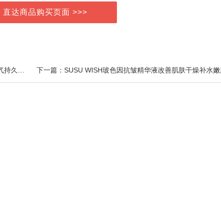
> 直达商品购买页面 >>>
上一篇：NITI冷感炫白小苏打护龈护齿酵素深度清洁口气持久清新薄荷牙膏11