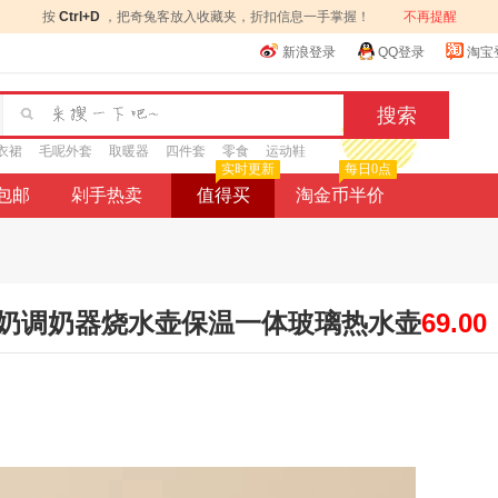
按
Ctrl+D
，把奇兔客放入收藏夹，折扣信息一手掌握！
不再提醒
新浪登录
QQ登录
淘宝
衣裙
毛呢外套
取暖器
四件套
零食
运动鞋
实时更新
每日0点
9包邮
剁手热卖
值得买
淘金币半价
奶调奶器烧水壶保温一体玻璃热水壶
69.00