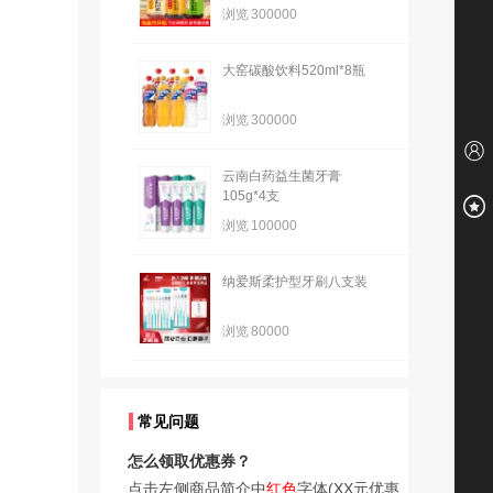
浏览
300000
大窑碳酸饮料520ml*8瓶
浏览
300000
云南白药益生菌牙膏
105g*4支
浏览
100000
纳爱斯柔护型牙刷八支装
浏览
80000
常见问题
怎么领取优惠券？
点击左侧商品简介中
红色
字体(XX元优惠