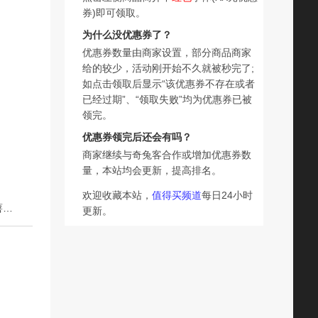
券)即可领取。
为什么没优惠券了？
优惠券数量由商家设置，部分商品商家
给的较少，活动刚开始不久就被秒完了;
如点击领取后显示“该优惠券不存在或者
已经过期”、“领取失败”均为优惠券已被
领完。
优惠券领完后还会有吗？
商家继续与奇兔客合作或增加优惠券数
量，本站均会更新，提高排名。
欢迎收藏本站，
值得买频道
每日24小时
下一篇：【百果园三个零】西瓜红蜜薯生态机有当季板栗番薯红薯新鲜沙地薯
更新。