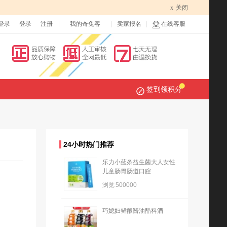
x
关闭
登录
登录
注册
我的奇兔客
卖家报名
在线客服
签到领积分
24小时热门推荐
乐力小蓝条益生菌大人女性
儿童肠胃肠道口腔
浏览
500000
巧媳妇鲜酿酱油醋料酒