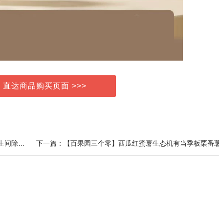
> 直达商品购买页面 >>>
上一篇：威猛先生洁厕灵马桶清洁剂除垢家用洗厕所卫生间除垢清香型洁厕液