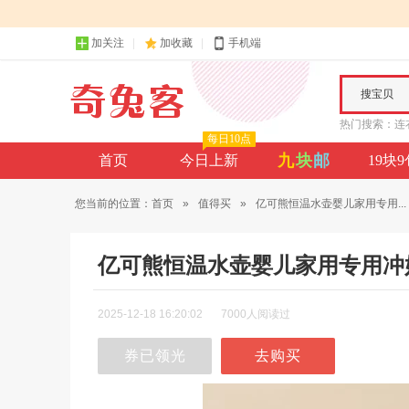
加关注
加收藏
手机端
搜宝贝
热门搜索：
连
每日10点
九
块
邮
首页
今日上新
19块
您当前的位置：
首页
»
值得买
»
亿可熊恒温水壶婴儿家用专用...
亿可熊恒温水壶婴儿家用专用冲
2025-12-18 16:20:02
7000人阅读过
券已领光
去购买