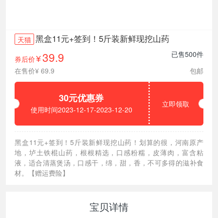
黑盒11元+签到！5斤装新鲜现挖山药
天猫
39.9
已售500件
券后价
¥
在售价¥ 69.9
包邮
30元优惠券
立即领取
使用时间2023-12-17-2023-12-20
黑盒11元+签到！5斤装新鲜现挖山药！划算的很，河南原产
地，垆土铁棍山药，根根精选，口感粉糯，皮薄肉，富含粘
液，适合清蒸煲汤，口感干，绵，甜，香，不可多得的滋补食
材。【赠运费险】
宝贝详情