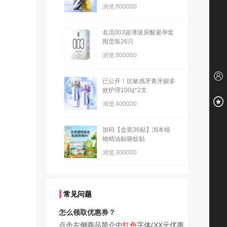
浏览
800000
名流003超薄玻尿酸避孕套
囤货装26只
浏览
800000
已公开！抗敏感牙膏牙龈多
效护理100g*2支
浏览
400000
加码【盒装36贴】润本植
物精油贴驱蚊贴
浏览
300000
常见问题
怎么领取优惠券？
点击左侧商品简介中
红色
字体(XX元优惠