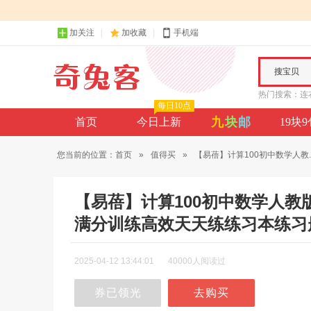
加关注
加收藏
手机端
搜宝贝
热门搜索：
连
每日10点
九
块
邮
首页
今日上新
19块
您当前的位置：
首页
»
值得买
»
【易蓓】计算100初中数学人教..
【易蓓】计算100初中数学人
满分训练高效天天练练习本练习
2025-04-12 13:44:01
40000人阅读过
券已领光
去购买