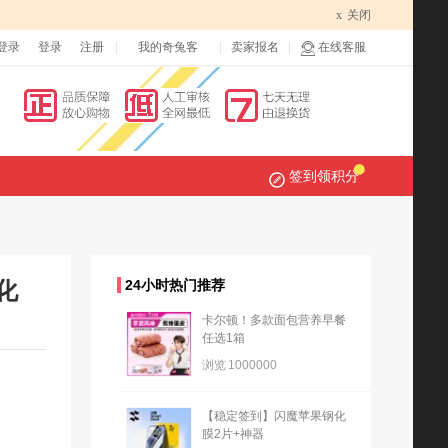
x
关闭
登录
登录
注册
我的奇兔客
卖家报名
在线客服
签到领积分
化
24小时热门推荐
卡尔顿！多款面包营养早餐
任选1箱
浏览
1000000
【稳定签到】闪魔苹果钢化
膜2片+神器