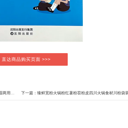
> 直达商品购买页面 >>>
上一篇：卷筒式一次性洗脸巾纸巾洗面擦脸美容卸妆干湿两用洁面巾活动专享