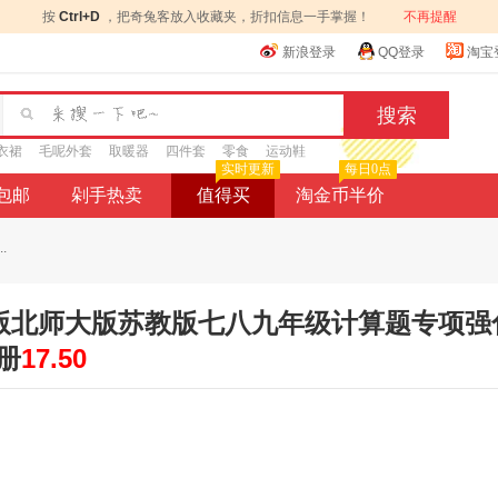
按
Ctrl+D
，把奇兔客放入收藏夹，折扣信息一手掌握！
不再提醒
新浪登录
QQ登录
淘宝
衣裙
毛呢外套
取暖器
四件套
零食
运动鞋
实时更新
每日0点
9包邮
剁手热卖
值得买
淘金币半价
.
教版北师大版苏教版七八九年级计算题专项强
册
17.50