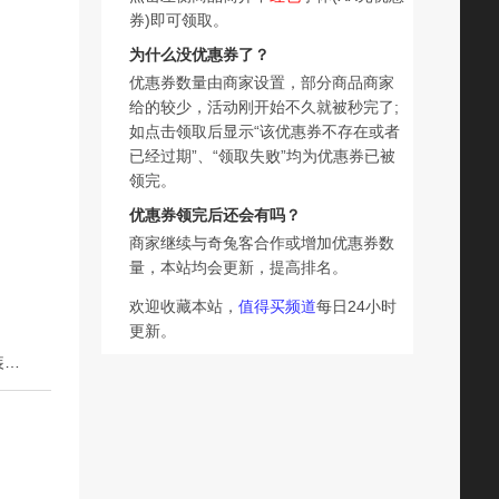
券)即可领取。
为什么没优惠券了？
优惠券数量由商家设置，部分商品商家
给的较少，活动刚开始不久就被秒完了;
如点击领取后显示“该优惠券不存在或者
已经过期”、“领取失败”均为优惠券已被
领完。
优惠券领完后还会有吗？
商家继续与奇兔客合作或增加优惠券数
量，本站均会更新，提高排名。
欢迎收藏本站，
值得买频道
每日24小时
更新。
下一篇：臻鲜宽粉火锅粉红薯粉苕粉皮四川火锅食材川粉袋装速食免泡带调料