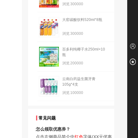
浏览
300000
大窑碳酸饮料520ml*8瓶
浏览
300000
百多利纯椰子水250ml×10
瓶
浏览
200000
云南白药益生菌牙膏
105g*4支
浏览
100000
常见问题
怎么领取优惠券？
点击左侧商品简介中
红色
字体(XX元优惠