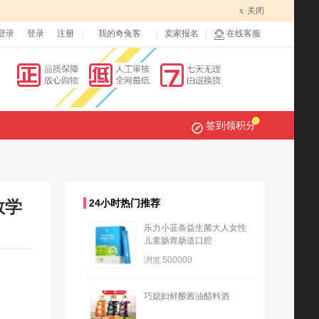
x
关闭
登录
登录
注册
我的奇兔客
卖家报名
在线客服
签到领积分
数学
24小时热门推荐
乐力小蓝条益生菌大人女性
儿童肠胃肠道口腔
浏览
500000
巧媳妇鲜酿酱油醋料酒