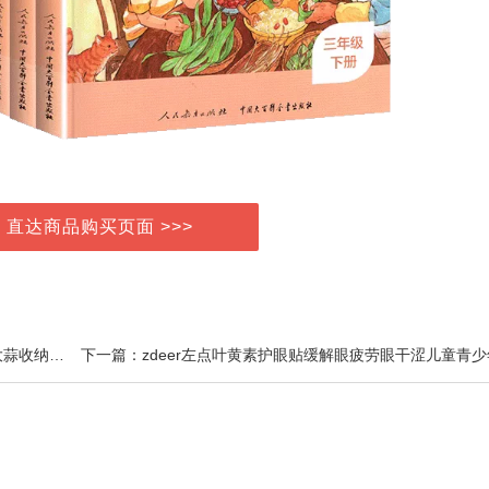
> 直达商品购买页面 >>>
上一篇：厨房葱姜蒜置物架2个免打孔壁挂菜篮子生姜大蒜收纳筐家用储物盒