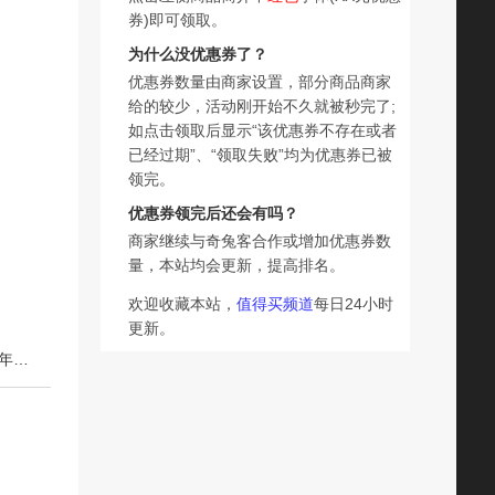
券)即可领取。
为什么没优惠券了？
优惠券数量由商家设置，部分商品商家
给的较少，活动刚开始不久就被秒完了;
如点击领取后显示“该优惠券不存在或者
已经过期”、“领取失败”均为优惠券已被
领完。
优惠券领完后还会有吗？
商家继续与奇兔客合作或增加优惠券数
量，本站均会更新，提高排名。
欢迎收藏本站，
值得买频道
每日24小时
更新。
下一篇：zdeer左点叶黄素护眼贴缓解眼疲劳眼干涩儿童青少年明目眼贴冷敷