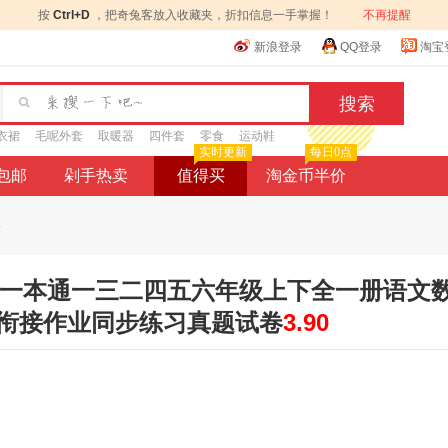
按
Ctrl+D
，把奇兔客放入收藏夹，折扣信息一手掌握！
不再提醒
新浪登录
QQ登录
淘宝
衣裙
毛呢外套
取暖器
四件套
零食
运动鞋
实时更新
每日0点
9包邮
剁手热卖
值得买
淘金币半价
.
寒假一本通一三二四五六年级上下全一册语文
衔接作业同步练习真题试卷
3.90