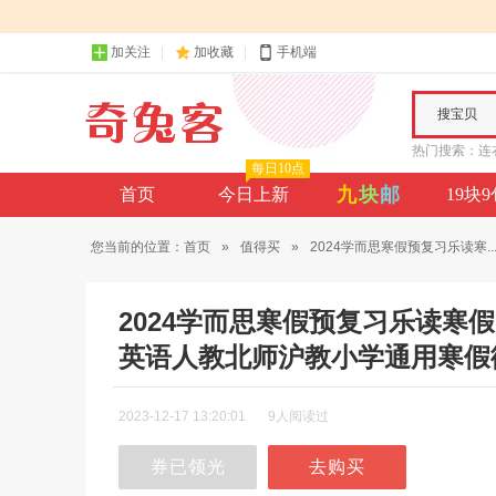
加关注
加收藏
手机端
搜宝贝
热门搜索：
连
每日10点
九
块
邮
首页
今日上新
19块
您当前的位置：
首页
»
值得买
»
2024学而思寒假预复习乐读寒..
2024学而思寒假预复习乐读
英语人教北师沪教小学通用寒假
2023-12-17 13:20:01
9人阅读过
券已领光
去购买