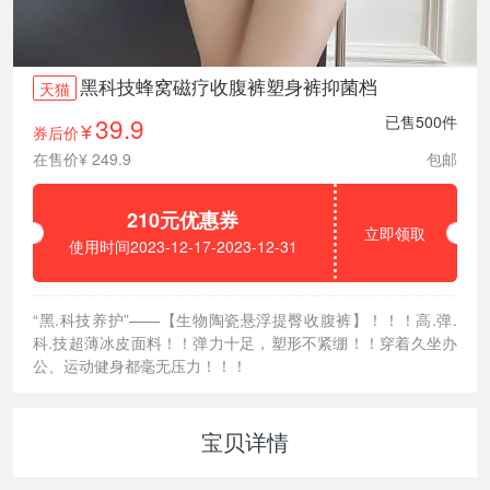
黑科技蜂窝磁疗收腹裤塑身裤抑菌档
天猫
39.9
已售500件
券后价
¥
在售价¥ 249.9
包邮
210元优惠券
立即领取
使用时间2023-12-17-2023-12-31
“黑.科技养护”——【生物陶瓷悬浮提臀收腹裤】！！！高.弹.
科.技超薄冰皮面料！！弹力十足，塑形不紧绷！！穿着久坐办
公、运动健身都毫无压力！！！
宝贝详情