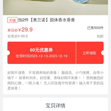
拍2件【奥兰诺】固体香水香膏
天猫
29.9
已售500件
券后价
¥
在售价¥ 99.9
包邮
60元优惠券
立即领取
使用时间2023-12-13-2023-12-19
好闻不撞香、不容易串味的香膏！ 颜值高、小巧便携、自带小
镜子！ 留香时间长、好控量、香味好闻不刺鼻！！ 黑鸦魅惑好
闻到心颤，一闻入魂！ 无人区玫瑰中性香调！融入骨子里的温
柔体香！
宝贝详情