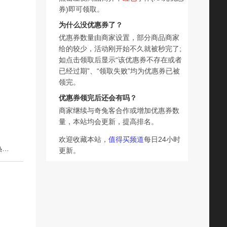
券)即可领取。
为什么没优惠券了？
优惠券数量由商家设置，部分商品商家
给的较少，活动刚开始不久就被秒完了;
如点击领取后显示“该优惠券不存在或者
已经过期”、“领取失败”均为优惠券已被
领完。
优惠券领完后还会有吗？
商家继续与奇兔客合作或增加优惠券数
量，本站均会更新，提高排名。
欢迎收藏本站，
值得买频道
每日24小时
下一篇：氧气谷雨蒸汽眼罩缓解眼疲劳睡眠热敷眼贴蒸气发热睡觉遮光护眼罩
更新。