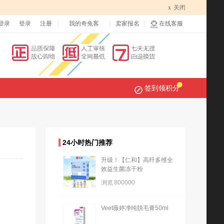
x
关闭
登录
登录
注册
我的奇兔客
卖家报名
在线客服
签到领积分
24小时热门推荐
升级！【仁和】高纤多维全
效益生菌冻干粉
浏览
800000
Veet薇婷净纯脱毛膏50ml