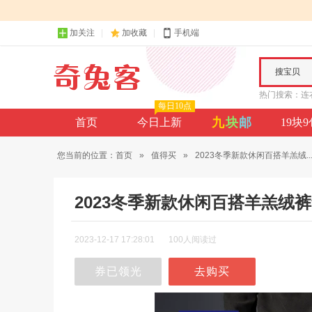
加关注
加收藏
手机端
搜宝贝
热门搜索：
连
每日10点
九
块
邮
首页
今日上新
19块
您当前的位置：
首页
»
值得买
»
2023冬季新款休闲百搭羊羔绒..
2023冬季新款休闲百搭羊羔绒
2023-12-17 17:28:01
100人阅读过
券已领光
去购买