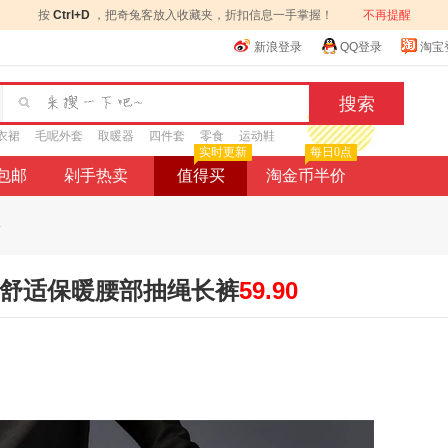
按
Ctrl+D
，把奇兔客放入收藏夹，折扣信息一手掌握！
不再提醒
新浪登录
QQ登录
淘宝
衣裙
毛呢外套
取暖器
四件套
零食
运动鞋
实时更新
每日0点
9包邮
剁手热卖
值得买
淘金币半价
.
裤舒适保暖腰部抽绳长裤
59.90