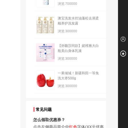
浏览
700000
澳宝洗发水控油蓬松去屑柔
顺养护洗发露
浏览
300000
【孙颖莎同款】妮维雅大白
瓶美白身体乳液
浏览
300000
一果倾城！新疆和田一等免
洗大枣500g
浏览
300000
常见问题
怎么领取优惠券？
点击左侧商品简介中
红色
字体(XX元优惠