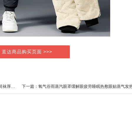
> 直达商品购买页面 >>>
上一篇：袜子女秋冬季加绒加厚保暖毛圈男女士袜子中筒袜厚袜子大C长筒袜3