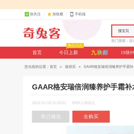
加关注
加收藏
手机端
搜宝贝
热门搜索：
连
每日10点
九
块
邮
首页
今日上新
19块
您当前的位置：
首页
»
值得买
»
GAAR格安瑞倍润臻养护手霜补..
GAAR格安瑞倍润臻养护手霜补
2023-12-19 11:28:01
5000人阅读过
券已领光
去购买