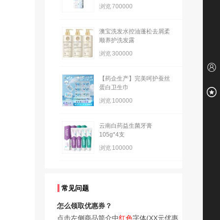
浏览
700000
澳宝洗发水控油蓬松去屑柔
顺养护洗发露
浏览
300000
【药企生产】完美呵护蚕丝
蛋白卫生巾
浏览
100000
云南白药益生菌牙膏
105g*4支
浏览
100000
常见问题
怎么领取优惠券？
点击左侧商品简介中
红色
字体(XX元优惠