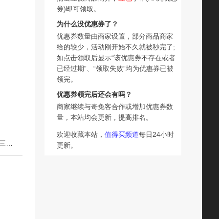
券)即可领取。
为什么没优惠券了？
优惠券数量由商家设置，部分商品商家
给的较少，活动刚开始不久就被秒完了;
如点击领取后显示“该优惠券不存在或者
已经过期”、“领取失败”均为优惠券已被
领完。
优惠券领完后还会有吗？
商家继续与奇兔客合作或增加优惠券数
量，本站均会更新，提高排名。
欢迎收藏本站，
值得买频道
每日24小时
下一篇：新款时尚古风玉髓玉手镯项链猫眼石手串礼物ins 第三件0元送礼盒
更新。