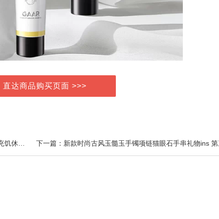
> 直达商品购买页面 >>>
上一篇：比比赞桃酥饼干传统老式酥饼早餐糕点心零食充饥休闲食品小吃大全