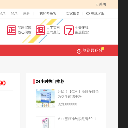
x
关闭
登录
登录
注册
我的奇兔客
卖家报名
在线客服
签到领积分
90
24小时热门推荐
升级！【仁和】高纤多维全
效益生菌冻干粉
浏览
800000
Veet薇婷净纯脱毛膏50ml