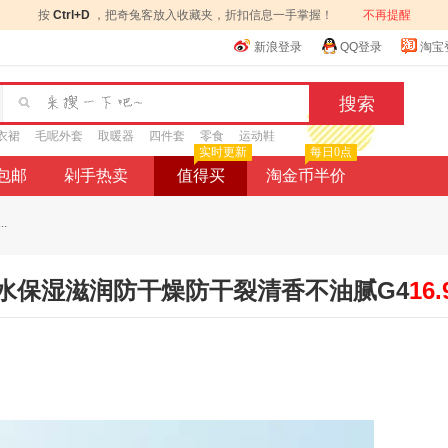
按
Ctrl+D
，把奇兔客放入收藏夹，折扣信息一手掌握！
不再提醒
新浪登录
QQ登录
淘宝
衣裙
毛呢外套
取暖器
四件套
零食
运动鞋
实时更新
每日0点
9包邮
剁手热卖
值得买
淘金币半价
.
水保湿滋润防干燥防干裂清香不油腻G4
16.