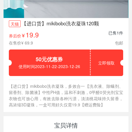
【进口货】mikibobo洗衣凝珠120颗
天猫
19.9
已售1件
券后价
¥
在售价¥ 69.9
包邮
50元优惠券
立即领取
使用时间2023-11-22-2023-12-26
【进口货】mikibobo洗衣凝珠，多效合一【洗衣液、除螨剂、
留香剂、除菌液】中性PH值，温和不刺激，0甲醛0荧光剂宝宝
衣物也可放心用，有效去除各种污渍，淡淡桃花味持久留香，
高浓缩3D凝珠，一盒可用好久仅需19.9【赠运费险】
宝贝详情