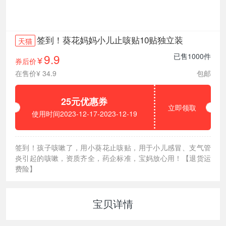
签到！葵花妈妈小儿止咳贴10贴独立装
天猫
9.9
已售1000件
券后价
¥
在售价¥ 34.9
包邮
25元优惠券
立即领取
使用时间2023-12-17-2023-12-19
签到！孩子咳嗽了，用小葵花止咳贴，用于小儿感冒、支气管
炎引起的咳嗽，资质齐全，药企标准，宝妈放心用！【退货运
费险】
宝贝详情