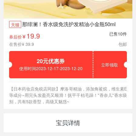
那绯澜！香水级免洗护发精油小金瓶50ml
天猫
19.9
已售10件
券后价
¥
在售价¥ 39.9
包邮
20元优惠券
立即领取
使用时间2023-12-17-2023-12-20
【日本药妆店免税店同款】摩洛哥精油，添加角鲨烷，维生素E
等成分~用完头发盈亮又顺滑！抚平干枯毛躁！"香奈儿"香水级
别，共有5款香型，高级又魅惑~
宝贝详情