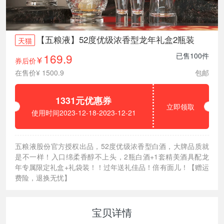
【五粮液】52度优级浓香型龙年礼盒2瓶装
天猫
169.9
已售100件
券后价
¥
在售价¥ 1500.9
包邮
1331元优惠券
立即领取
使用时间2023-12-18-2023-12-21
五粮液股份官方授权出品，52度优级浓香型白酒，大牌品质就
是不一样！入口绵柔香醇不上头，2瓶白酒+1套精美酒具配龙
年专属限定礼盒+礼袋装！！过年送礼佳品！倍有面儿！【赠运
费险，退换无忧】
宝贝详情