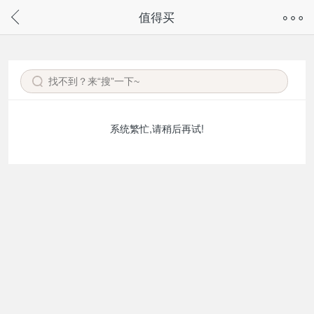
奇兔客手机页面版已下线，
值得买
请通过微信或支付宝搜“奇兔客小程序”访问
系统繁忙,请稍后再试!