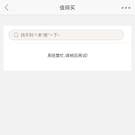
奇兔客手机页面版已下线，
值得买
请通过微信或支付宝搜“奇兔客小程序”访问
系统繁忙,请稍后再试!