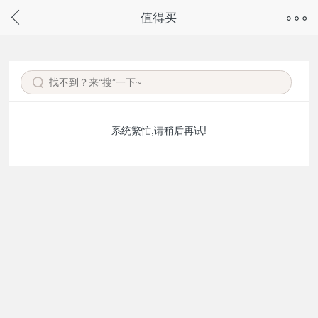
奇兔客手机页面版已下线，
值得买
请通过微信或支付宝搜“奇兔客小程序”访问
系统繁忙,请稍后再试!