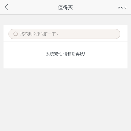
奇兔客手机页面版已下线，
值得买
请通过微信或支付宝搜“奇兔客小程序”访问
系统繁忙,请稍后再试!